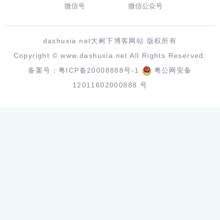
微信号
微信公众号
dashuxia.net大树下博客网站 版权所有
Copyright ©
www.dashuxia.net
All Rights Reserved.
备案号：
粤ICP备20008888号-1
粤公网安备
12011602000888 号