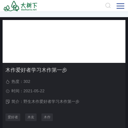
木作爱好者学习木作第一步
热度：
302
时间：2021-05-22
简介：野生木作爱好者学习木作第一步
爱好者
木友
木作