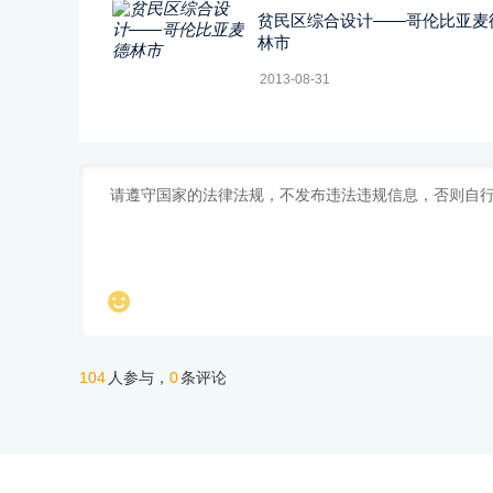
贫民区综合设计――哥伦比亚麦
林市
2013-08-31

104
0
人参与，
条评论