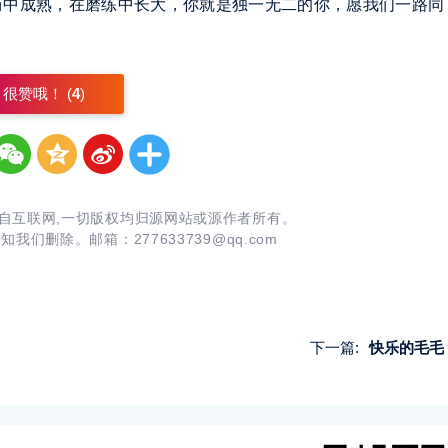
历中成熟，在磨练中长大，你就是独一无二的你，愿我们一路同
很赞哦！ (
4
)
自互联网,一切版权均归源网站或源作者所有。
告知我们删除。邮箱：
277633739@qq.com
下一篇:
快乐的毛毛