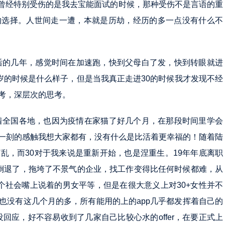
我曾经特别受伤的是我去宝能面试的时候，那种受伤不是言语的重
的选择。人世间走一遭，本就是历劫，经历的多一点没有什么不
往后的几年，感觉时间在加速跑，快到父母白了发，快到转眼就进
30岁的时候是什么样子，但是当我真正走进30的时候我才发现不经
考，深层次的思考。
卷着全国各地，也因为疫情在家猫了好几个月，在那段时间里学会
一刻的感触我想大家都有，没有什么是比活着更幸福的！随着陆
乱，而30对于我来说是重新开始，也是涅重生。19年年底离职
倒退了，拖垮了不景气的企业，找工作变得比任何时候都难，从
个社会嘴上说着的男女平等，但是在很大意义上对30+女性并不
也没有这几个月的多，所有能用的上的app几乎都发挥着自己的
回应，好不容易收到了几家自己比较心水的offer，在要正式上