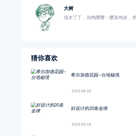
大树
伐木丁丁，鸟鸣嘤嘤；嘤其鸣矣，
猜你喜欢
希尔加德花园--台地秘境
2014-06-16
好设计的20条金律
2014-03-16