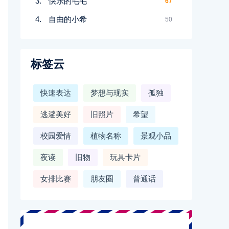
快乐的毛毛
67
自由的小希
50
标签云
快速表达
梦想与现实
孤独
逃避美好
旧照片
希望
校园爱情
植物名称
景观小品
夜读
旧物
玩具卡片
女排比赛
朋友圈
普通话