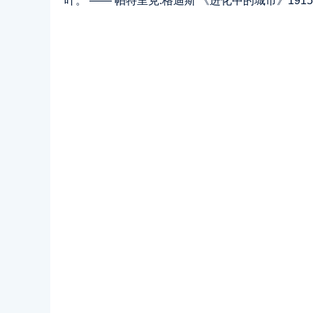
叶。 —— 帕特里克.格迪斯 《进化中的城市》191