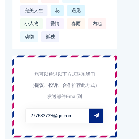
完美人生
花
遇见
小人物
爱情
春雨
内地
动物
孤独
您可以通过以下方式联系我们
（
提议
、
投诉
、
合作
推荐此方式）
发送邮件Email到
277633739@qq.com