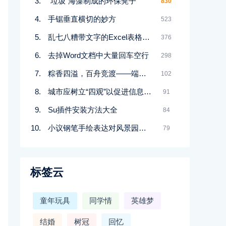
“垃圾”海藻制成的环保凳子
830
手锯垂直横切的妙方
523
乱七八糟带文字的Excel表格批量求和方法
376
去掉Word文档中大量回车空行
298
粽香四溢，百舟竞渡――端午安康
102
城市应树立“四观”以促进信息消费
91
Su插件安装方法大全
84
小议钢笔手绘表达对风景园林设计能力养成的意义
79
标签云
童年玩具
同学情
英雄梦
结婚
树冠
回忆