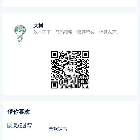
大树
伐木丁丁，鸟鸣嘤嘤；嘤其鸣矣，求其友声。
猜你喜欢
景观速写