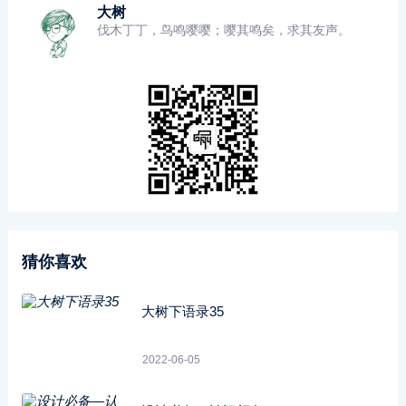
大树
伐木丁丁，鸟鸣嘤嘤；嘤其鸣矣，求其友声。
猜你喜欢
大树下语录35
2022-06-05