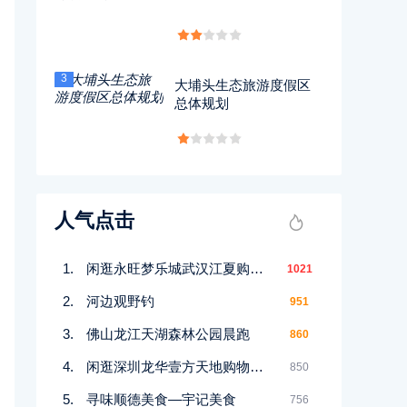
3
大埔头生态旅游度假区
总体规划
人气点击
闲逛永旺梦乐城武汉江夏购物中心
1021
河边观野钓
951
佛山龙江天湖森林公园晨跑
860
闲逛深圳龙华壹方天地购物中心
850
寻味顺德美食—宇记美食
756