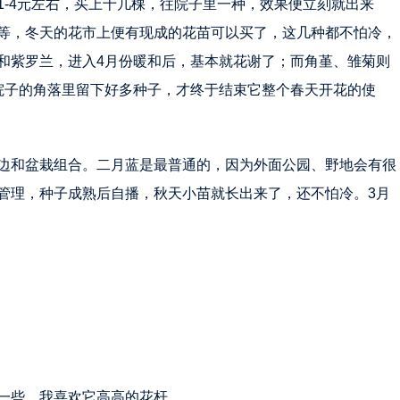
1-4元左右，买上十几棵，往院子里一种，效果便立刻就出来
等，冬天的花市上便有现成的花苗可以买了，这几种都不怕冷，
和紫罗兰，进入4月份暖和后，基本就花谢了；而角堇、雏菊则
院子的角落里留下好多种子，才终于结束它整个春天开花的使
边和盆栽组合。二月蓝是最普通的，因为外面公园、野地会有很
管理，种子成熟后自播，秋天小苗就长出来了，还不怕冷。3月
一些，我喜欢它高高的花杆