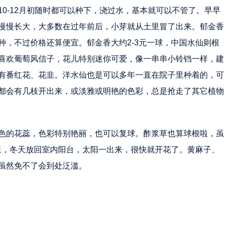
0-12月初随时都可以种下，浇过水，基本就可以不管了。早早
慢慢长大，大多数在过年前后，小芽就从土里冒了出来。郁金香
种，不过价格还算便宜。郁金香大约2-3元一球，中国水仙则根
直喜欢葡萄风信子，花儿特别迷你可爱，像一串串小铃铛一样，建
有番红花、花韭。洋水仙也是可以多年一直在院子里种着的，可
都会有几枝开出来，或淡雅或明艳的色彩，总是抢走了其它植物
色的花蕊，色彩特别艳丽，也可以复球。酢浆草也算球根啦，虽
里，冬天放回室内阳台，太阳一出来，很快就开花了。黄麻子、
虽然免不了会到处泛滥。