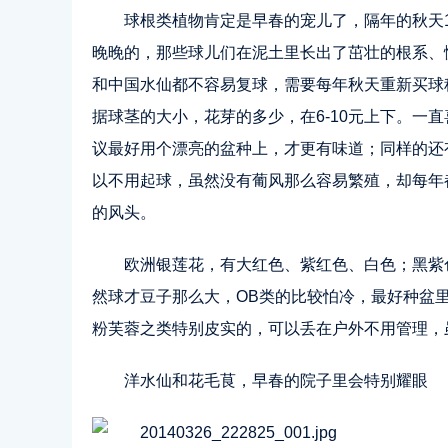
球根类植物肯定是早春的宠儿了，隔年的秋天1
晚晚的，那些球儿们在泥土里长出了茁壮的根系、
和中国水仙都不容易复球，需要每年秋天重新买球
据球茎的大小，花芽的多少，在6-10元上下。一
议最好用个漂亮的盆种上，才更有味道；同样的还
以不用起球，虽然没有葡风那么容易繁殖，却每年
的风头。
欧洲银莲花，有大红色、紫红色、白色；黑紫
然球才豆子那么大，OB类的比较怕冷，最好种盆
粉芙蓉之类特别皮实的，可以丢在户外不用管理，
洋水仙和花毛茛，早春的院子里会特别耀眼