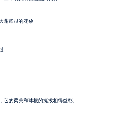
大蓬耀眼的花朵
过
，它的柔美和球根的挺拔相得益彰。