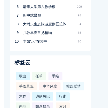
清华大学第六教学楼
109
新中式景观
98
大埔头生态旅游度假区总体规划
94
几款早春常见植物
85
学如“玩”在其中
80
标签云
歌曲
孤单
手绘
手绘景观
中华风度
校园爱情
木作
迪丽热巴
行走
内地
想念母亲
岁月