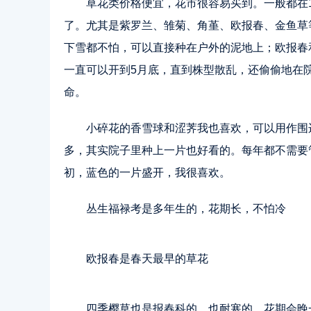
草花类价格便宜，花市很容易买到。一般都在
了。尤其是紫罗兰、雏菊、角堇、欧报春、金鱼草
下雪都不怕，可以直接种在户外的泥地上；欧报春
一直可以开到5月底，直到株型散乱，还偷偷地在
命。
小碎花的香雪球和涩荠我也喜欢，可以用作围
多，其实院子里种上一片也好看的。每年都不需要
初，蓝色的一片盛开，我很喜欢。
丛生福禄考是多年生的，花期长，不怕冷
欧报春是春天最早的草花
四季樱草也是报春科的，也耐寒的，花期会晚