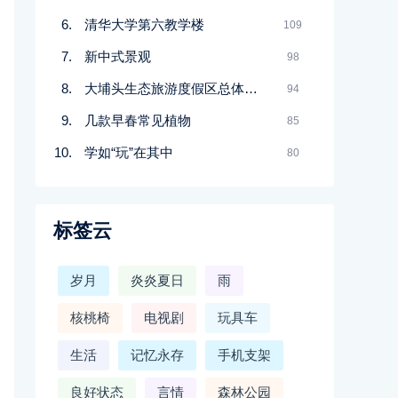
清华大学第六教学楼
109
新中式景观
98
大埔头生态旅游度假区总体规划
94
几款早春常见植物
85
学如“玩”在其中
80
标签云
岁月
炎炎夏日
雨
核桃椅
电视剧
玩具车
生活
记忆永存
手机支架
良好状态
言情
森林公园