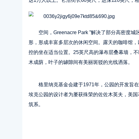
达1万人以上。它沿街长60英尺，进深120英尺，
空间，Greenacre Park ”解决了部
形，形成丰富多层次的休闲空间。露天的咖啡馆，
控的坐在适当位置。25英尺高的瀑布层叠幕墙，
木成荫，叶子的罅隙间有美丽斑驳的光线洒落。
格里纳克基金会建于1971年，公园的开发旨
埃克公园的设计者为屡获殊荣的佐佐木英夫，美国著
筑系。