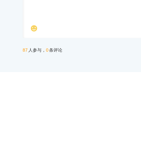

87
0
人参与，
条评论