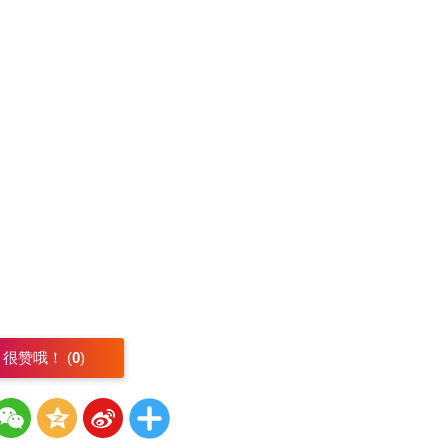
很赞哦！ (
0
)