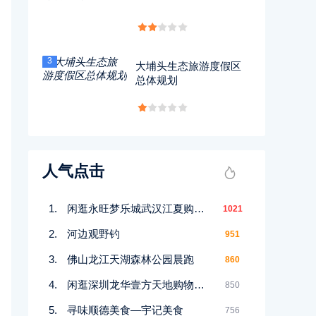
3
大埔头生态旅游度假区
总体规划
人气点击
闲逛永旺梦乐城武汉江夏购物中心
1021
河边观野钓
951
佛山龙江天湖森林公园晨跑
860
闲逛深圳龙华壹方天地购物中心
850
寻味顺德美食—宇记美食
756