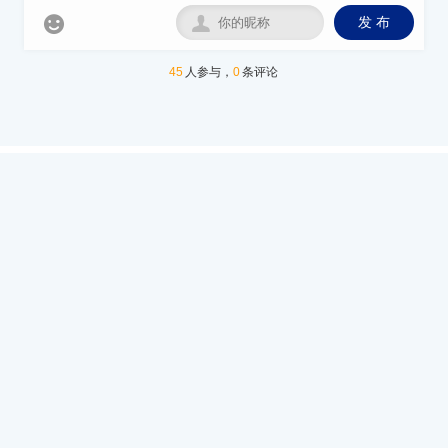


发 布
45
人参与，
0
条评论
网站地图
所有文章
标签合集
访问统计
微信号
微信公众号
dashuxia.net大树下博客网站 版权所有