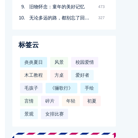
旧物怀念：童年的美好记忆
473
无论多远的路，都别忘了回家的路
327
标签云
炎炎夏日
风景
校园爱情
木工教程
方桌
爱好者
毛孩子
《骊歌行》
手绘
言情
碎片
年轻
初夏
景观
女排比赛