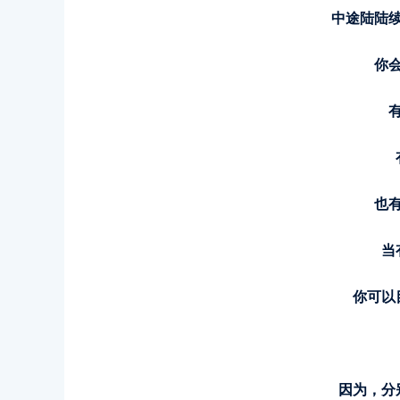
中途陆陆
你
也
当
你可以
因为，分