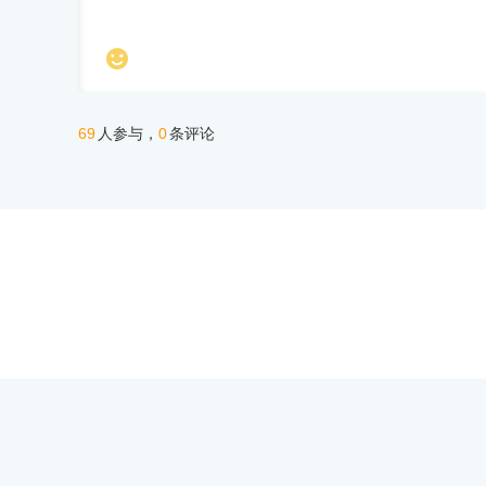

69
0
人参与，
条评论