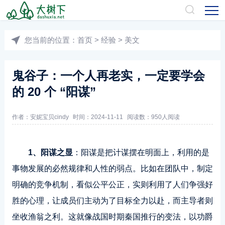
您当前的位置：
首页
>
经验
>
美文
鬼谷子：一个人再老实，一定要学会
的 20 个 “阳谋”
作者：
安妮宝贝cindy
时间：2024-11-11
阅读数：
950人阅读
1、阳谋之显
：阳谋是把计谋摆在明面上，利用的是
事物发展的必然规律和人性的弱点。比如在团队中，制定
明确的竞争机制，看似公平公正，实则利用了人们争强好
胜的心理，让成员们主动为了目标全力以赴，而主导者则
坐收渔翁之利。这就像战国时期秦国推行的变法，以功爵