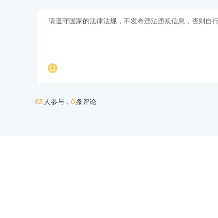

63
0
人参与，
条评论