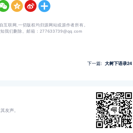
自互联网,一切版权均归源网站或源作者所有。
告知我们删除。邮箱：
277633739@qq.com
下一篇:
大树下语录24
求其友声。